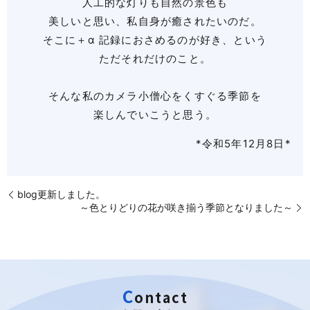
人工的な灯りも自然の景色も
美しいと思い、私自身が癒されたいのだ。
そこに＋α 記録におさめるのが好き、という
ただそれだけのこと。
そんな私のカメラ小僧心をくすぐる季節を
楽しんでいこうと思う。
*令和5年12月8日*
blog更新しました。
～色とりどりの花が咲き揃う季節となりました～
C
o
n
t
a
c
t