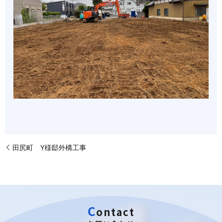
田尻町 Y様邸外構工事
C
o
n
t
a
c
t