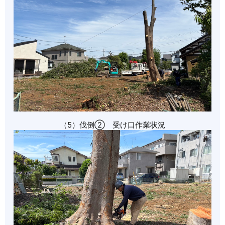
（5）伐倒➁ 受け口作業状況