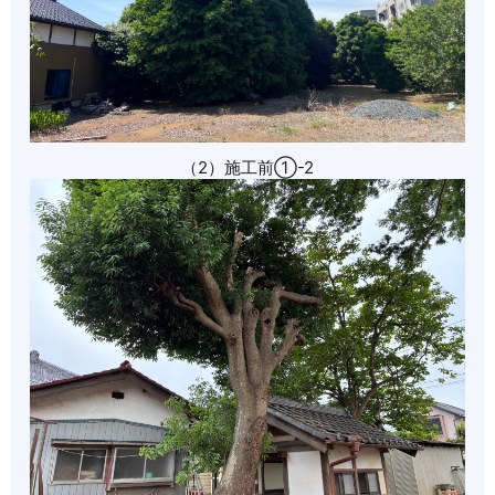
（2）施工前➀-2