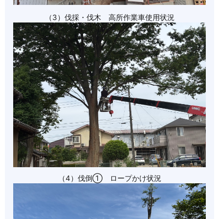
（3）伐採・伐木 高所作業車使用状況
（4）伐倒➀ ロープかけ状況